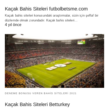
Kaçak Bahis Siteleri futbolbetsme.com
Kaçak bahis siteleri konusundaki araştırmalar, sizin için şeffaf bir
düzlemde olmak zorundadır. Kaçak bahis siteleri…
4 yıl önce
DENEME BONUSU VEREN BAHIS SITELERI 2021
Kaçak Bahis Siteleri Betturkey