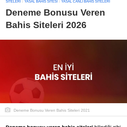
SITELERI
YASAL BAHIS SITESI
YASAL CANLI BAHIS SITELERI
Deneme Bonusu Veren
Bahis Siteleri 2026
Deneme Bonusu Veren Bahis Siteleri 2021