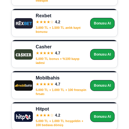
freespin
Rexbet
★★★★☆
4.2
Bonusu Al
3.000 TL + 1.500 TL anlık kayıt
bonusu
Casher
★★★★★
4.7
Bonusu Al
5.000 TL bonus + %100 kayıp
iadesi
Mobilbahis
★★★★★
4.7
Bonusu Al
5.000 TL + 1.000 TL + 100 freespin
fırsatı
Hitpot
★★★★☆
4.2
Bonusu Al
5.000 TL + 1.000 TL hoşgeldin +
100 bedava dönüş