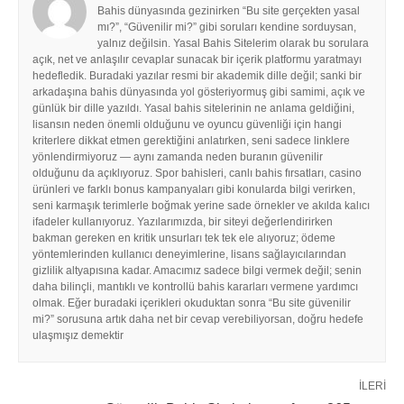
Bahis dünyasında gezinirken “Bu site gerçekten yasal
mı?”, “Güvenilir mi?” gibi soruları kendine sorduysan,
yalnız değilsin. Yasal Bahis Sitelerim olarak bu sorulara
açık, net ve anlaşılır cevaplar sunacak bir içerik platformu yaratmayı
hedefledik. Buradaki yazılar resmi bir akademik dille değil; sanki bir
arkadaşına bahis dünyasında yol gösteriyormuş gibi samimi, açık ve
günlük bir dille yazıldı. Yasal bahis sitelerinin ne anlama geldiğini,
lisansın neden önemli olduğunu ve oyuncu güvenliği için hangi
kriterlere dikkat etmen gerektiğini anlatırken, seni sadece linklere
yönlendirmiyoruz — aynı zamanda neden buranın güvenilir
olduğunu da açıklıyoruz. Spor bahisleri, canlı bahis fırsatları, casino
ürünleri ve farklı bonus kampanyaları gibi konularda bilgi verirken,
seni karmaşık terimlerle boğmak yerine sade örnekler ve akılda kalıcı
ifadeler kullanıyoruz. Yazılarımızda, bir siteyi değerlendirirken
bakman gereken en kritik unsurları tek tek ele alıyoruz; ödeme
yöntemlerinden kullanıcı deneyimlerine, lisans sağlayıcılarından
gizlilik altyapısına kadar. Amacımız sadece bilgi vermek değil; senin
daha bilinçli, mantıklı ve kontrollü bahis kararları vermene yardımcı
olmak. Eğer buradaki içerikleri okuduktan sonra “Bu site güvenilir
mi?” sorusuna artık daha net bir cevap verebiliyorsan, doğru hedefe
ulaşmışız demektir
İLERI