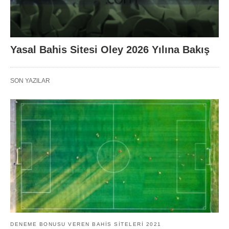
Yasal Bahis Sitesi Oley 2026 Yılına Bakış
SON YAZILAR
DENEME BONUSU VEREN BAHIS SITELERI 2021