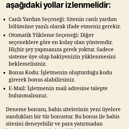
aşağıdaki yollar izlenmelidir:
Canlı Yardım Seçeneği: Sitenin canlı yardım
bölümüne yazılı olarak ifade etmeniz gerekir.
Otomatik Yükleme Seçeneği: Diğer
seçeneklere göre en kolay olan yöntemdir.
Hiçbir şey yapmanıza gerek yoktur. Sadece
sisteme üye olup bakiyenizin yüklenmesini
beklemelisiniz.
Bonus Kodu: İşletmenin oluşturduğu kodu
girerek bonus alabilirsiniz.
E-Mail: İşletmenin mail adresine talepte
bulunmalısınız.
Deneme bonusu, bahis sitelerinin yeni üyelere
sundukları bir tür bonustur. Bu bonus ile bahis
sitesini deneyebilir ve para yatırmadan