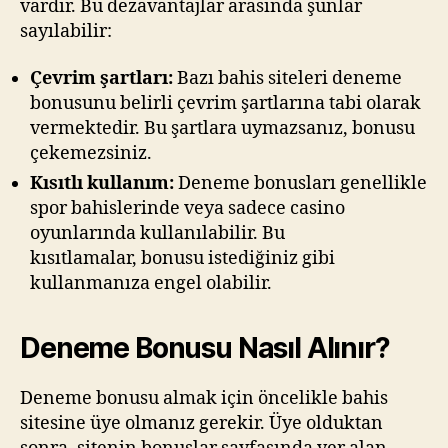
vardır. Bu dezavantajlar arasında şunlar
sayılabilir:
Çevrim şartları:
Bazı bahis siteleri deneme
bonusunu belirli çevrim şartlarına tabi olarak
vermektedir. Bu şartlara uymazsanız, bonusu
çekemezsiniz.
Kısıtlı kullanım:
Deneme bonusları genellikle
spor bahislerinde veya sadece casino
oyunlarında kullanılabilir. Bu
kısıtlamalar, bonusu istediğiniz gibi
kullanmanıza engel olabilir.
Deneme Bonusu Nasıl Alınır?
Deneme bonusu almak için öncelikle bahis
sitesine üye olmanız gerekir. Üye olduktan