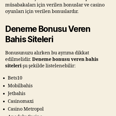
müsabakaları için verilen bonuslar ve casino
oyunları için verilen bonuslardır.
Deneme Bonusu Veren
Bahis Siteleri
Bonusunuzu alırken bu ayrıma dikkat
edilmelidir.
Deneme bonusu veren bahis
siteleri
şu şekilde listelenebilir:
Bets10
Mobilbahis
Jetbahis
Casinomaxi
Casino Metropol