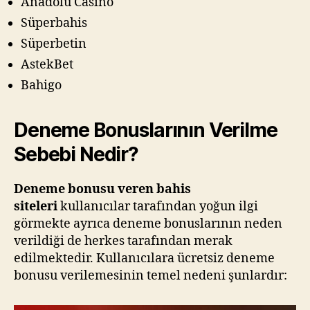
Anadolu Casino
Süperbahis
Süperbetin
AstekBet
Bahigo
Deneme Bonuslarının Verilme
Sebebi Nedir?
Deneme bonusu veren bahis
siteleri
kullanıcılar tarafından yoğun ilgi
görmekte ayrıca deneme bonuslarının neden
verildiği de herkes tarafından merak
edilmektedir. Kullanıcılara ücretsiz deneme
bonusu verilemesinin temel nedeni şunlardır: